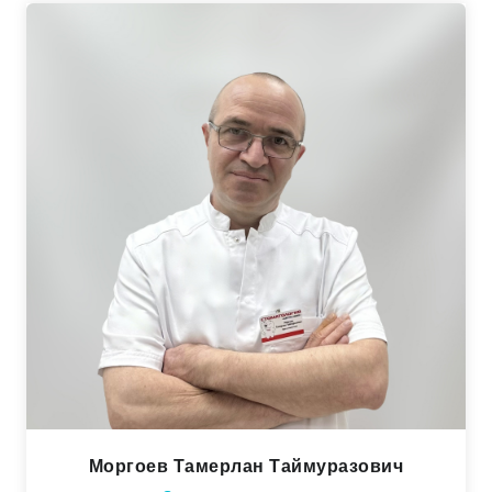
Моргоев Тамерлан Таймуразович