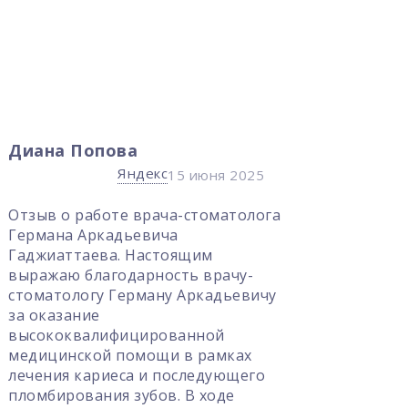
Alex S.
Яндекс
 2025
25 сентября 2024
атолога
Большая благодарность ,доктору
Герману Аркадьевичу, за его
профессиональную работу! Остался
чу-
очень доволен, рекомендую!
ьевичу
ках
ющего
е