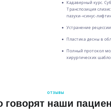
Кадаверный курс. Су
Транспозиция слизи
пазухи-«синус-лифтинг
Устранение рецессии 
Пластика десны в обл
Полный протокол мо
хирургических шаблон
ОТЗЫВЫ
о говорят наши пацие