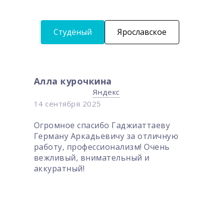
Студёный
Ярославское
Диана Попова
Яндекс
15 июня
Отзыв о работе врача-стом
аджиаттаеву
Германа Аркадьевича
 за отличную
Гаджиаттаева. Настоящим
лизм! Очень
выражаю благодарность вра
ьный и
стоматологу Герману Аркад
за оказание
высококвалифицированной
медицинской помощи в рам
лечения кариеса и последу
пломбирования зубов. В ход