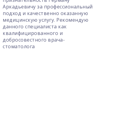
альный
анную
ендую