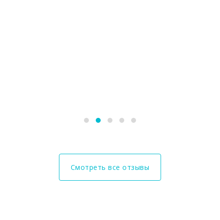
признательность Герману
Аркадьевичу за профессион
подход и качественно оказ
медицинскую услугу. Реком
данного специалиста как
квалифицированного и
добросовестного врача-
стоматолога
Смотреть все отзывы