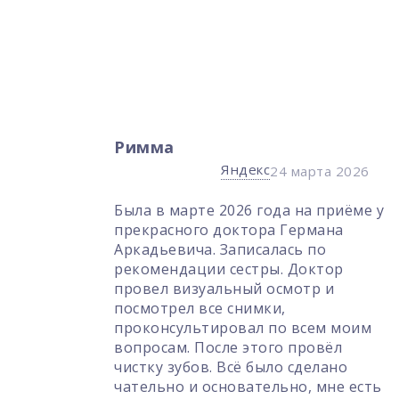
Алла курочкина
Яндекс
Яндекс
24 марта 2026
14 сентября 2025
2026 года на приёме у
Огромное спасибо Г
доктора Германа
Герману Аркадьевичу
Записалась по
работу, профессиона
 сестры. Доктор
вежливый, внимател
льный осмотр и
аккуратный!
 снимки,
ровал по всем моим
ле этого провёл
 Всё было сделано
новательно, мне есть