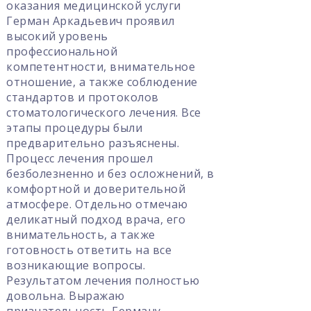
ги
л
ьное
ение
. Все
.
ений, в
ой
чаю
го
стью