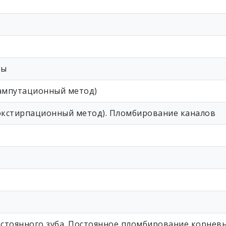
ты
(ампутационный метод)
(экстирпационный метод). Пломбирование каналов
стоянного зуба. Постоянное пломбирование корневы