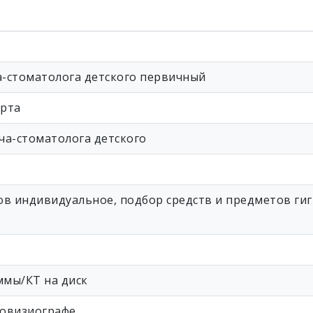
а-стоматолога детского первичный
 рта
ча-стоматолога детского
бов индивидуальное, подбор средств и предметов ги
ммы/КТ на диск
иовизиографе