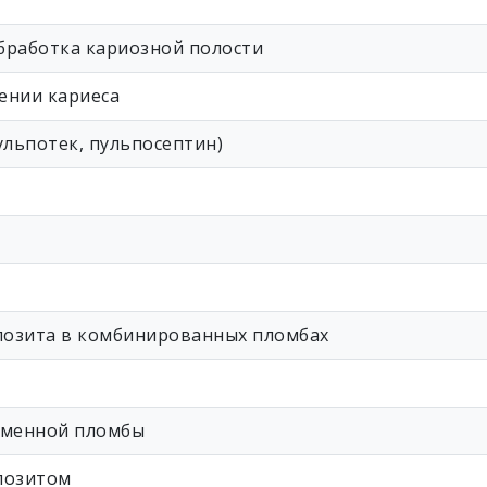
бработка кариозной полости
ении кариеса
ульпотек, пульпосептин)
позита в комбинированных пломбах
еменной пломбы
позитом