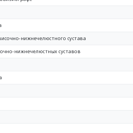
а
височно-нижнечелюстного сустава
сочно-нижнечелюстных суставов
а