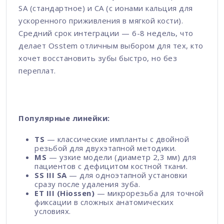
SA (стандартное) и CA (с ионами кальция для
ускоренного приживления в мягкой кости).
Средний срок интеграции — 6-8 недель, что
делает Osstem отличным выбором для тех, кто
хочет восстановить зубы быстро, но без
переплат.
Популярные линейки:
TS
— классические импланты с двойной
резьбой для двухэтапной методики.
MS
— узкие модели (диаметр 2,3 мм) для
пациентов с дефицитом костной ткани.
SS III SA
— для одноэтапной установки
сразу после удаления зуба.
ET III (Hiossen)
— микрорезьба для точной
фиксации в сложных анатомических
условиях.