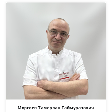
Моргоев Тамерлан Таймуразович