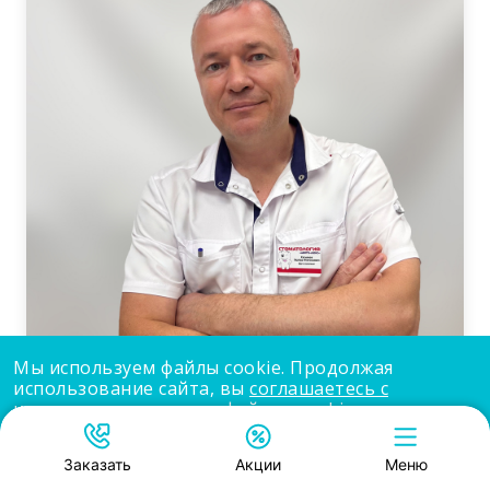
Мы используем файлы cookie. Продолжая
Касьянов Эдуард Анатольевич
использование сайта, вы
соглашаетесь с
использованием нами файлов cookie
.
Стоматолог-терапевт, Стоматолог-ортопед
Стоматолог-хирург
Принять
Стаж: 23 года
Заказать
Акции
Меню