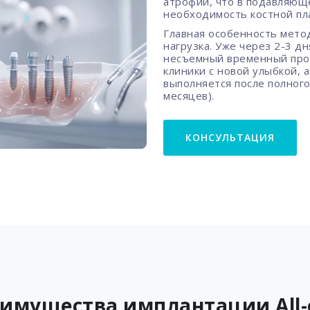
атрофии, что в подавляющ
необходимость костной пла
Главная особенность мето
нагрузка. Уже через 2-3 д
несъемный временный прот
клиники с новой улыбкой, 
выполняется после полного
месяцев).
КОНСУЛЬТАЦИЯ
имущества имплантации All-