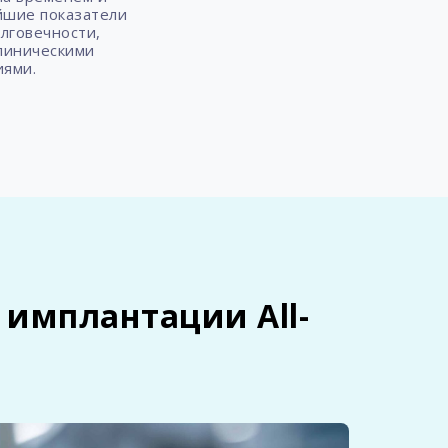
йшие показатели
лговечности,
линическими
иями.
 имплантации All-