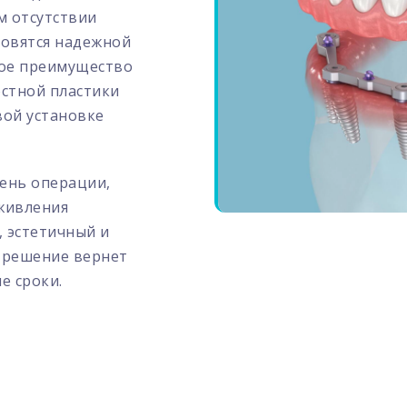
м отсутствии
новятся надежной
вое преимущество
стной пластики
вой установке
день операции,
иживления
, эстетичный и
 решение вернет
е сроки.