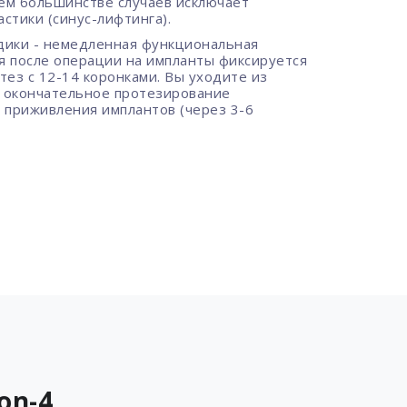
ем большинстве случаев исключает
стики (синус-лифтинга).
дики - немедленная функциональная
ня после операции на импланты фиксируется
ез с 12-14 коронками. Вы уходите из
а окончательное протезирование
 приживления имплантов (через 3-6
on-4