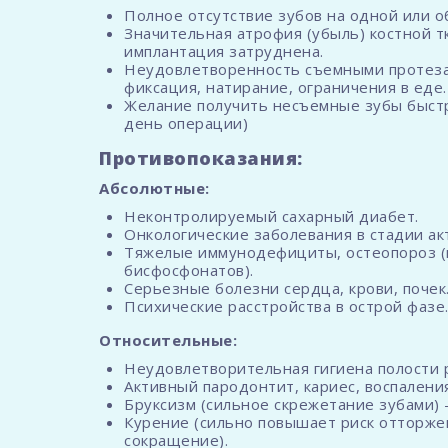
Полное отсутствие зубов на одной или о
Значительная атрофия (убыль) костной тк
имплантация затруднена.
Неудовлетворенность съемными протеза
фиксация, натирание, ограничения в еде.
Желание получить несъемные зубы быст
день операции)
Противопоказания:
Абсолютные:
Неконтролируемый сахарный диабет.
Онкологические заболевания в стадии ак
Тяжелые иммунодефициты, остеопороз (
бисфосфонатов).
Серьезные болезни сердца, крови, почек
Психические расстройства в острой фазе
Относительные:
Неудовлетворительная гигиена полости р
Активный пародонтит, кариес, воспалени
Бруксизм (сильное скрежетание зубами) 
Курение (сильно повышает риск отторже
сокращение).