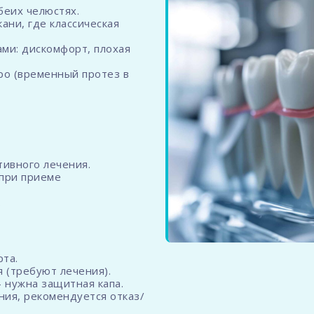
беих челюстях.
ани, где классическая
ми: дискомфорт, плохая
ро (временный протез в
тивного лечения.
при приеме
.
.
та.
я (требуют лечения).
- нужна защитная капа.
ния, рекомендуется отказ/