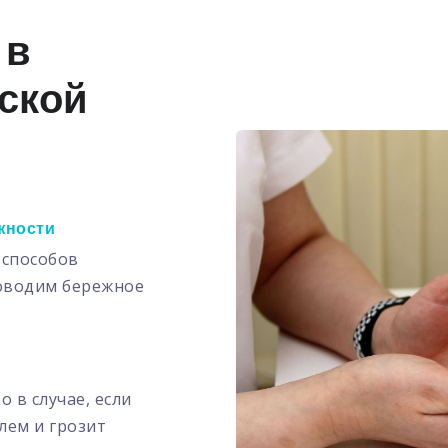
 в
ской
жности
 способов
роводим бережное
 в случае, если
лем и грозит