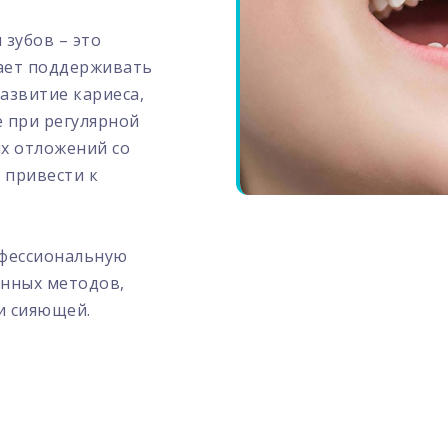
 зубов – это
гает поддерживать
азвитие кариеса,
е при регулярной
ых отложений со
 привести к
офессиональную
енных методов,
и сияющей.