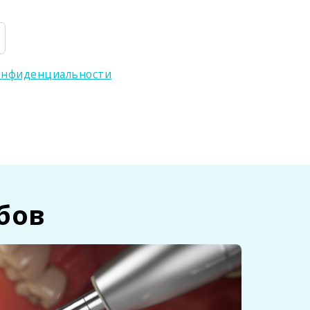
онфиденциальности
бов