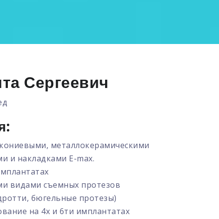
та Сергеевич
ед
я:
кониевыми, металлокерамическими
и и накладками E-max.
имплантатах
ми видами съемных протезов
дротти, бюгельные протезы)
вание на 4х и 6ти имплантатах