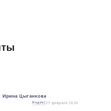
нты
Ирина Цыганкова
Кири
Яндекс
25 февраля 2026