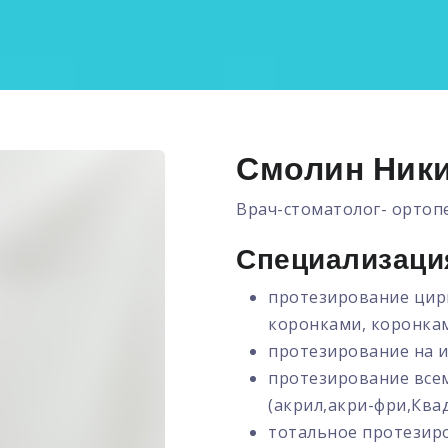
Смолин Ники
Врач-стоматолог- ортоп
Специализаци
протезирование цир
коронками, коронкам
протезирование на 
протезирование все
(акрил,акри-фри,Ква
тотальное протезиро