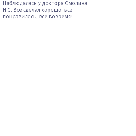
Наблюдалась у доктора Смолина
Был н
Н.С. Все сделал хорошо, все
Хачат
понравилось, все вовремя!
докто
очень
внима
расск
объяс
вопро
безбо
клини
наход
устра