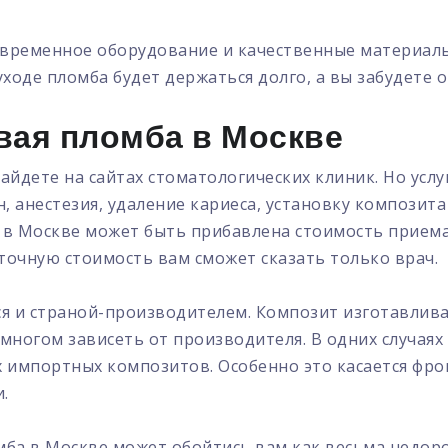
современное оборудование и качественные материа
ходе пломба будет держаться долго, а вы забудете 
вая пломба в Москве
йдете на сайтах стоматологических клиник. Но услуг
, анестезия, удаление кариеса, установку композит
в Москве может быть прибавлена стоимость приема 
очную стоимость вам сможет сказать только врач.
и страной-производителем. Композит изготавливает
 многом зависеть от производителя. В одних случа
х импортных композитов. Особенно это касается фро
.
мба в Москве может обойтись вам как весьма недоро