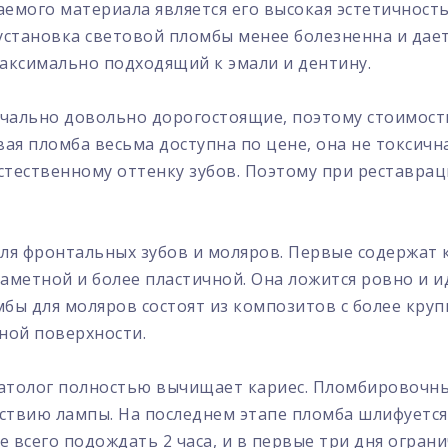
мого материала является его высокая эстетичность 
установка световой пломбы менее болезненна и да
максимально подходящий к эмали и дентину.
чально довольно дорогостоящие, поэтому стоимост
ая пломба весьма доступна по цене, она не токсична
естественному оттенку зубов. Поэтому при реставра
для фронтальных зубов и моляров. Первые содержат 
аметной и более пластичной. Она ложится ровно и ид
мбы для моляров состоят из композитов с более кру
ной поверхности.
матолог полностью вычищает кариес. Пломбировочны
ствию лампы. На последнем этапе пломба шлифуется 
 всего подождать 2 часа, и в первые три дня огран