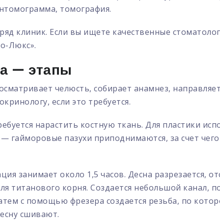
антомограмма, томография.
яд клиник. Если вы ищете качественные стоматолог
о-Люкс».
ба — этапы
осматривает челюсть, собирает анамнез, направляет
окринологу, если это требуется.
ребуется нарастить костную ткань. Для пластики исп
 — гайморовые пазухи приподнимаются, за счет чег
я занимает около 1,5 часов. Десна разрезается, отс
ля титанового корня. Создается небольшой канал, 
атем с помощью фрезера создается резьба, по котор
десну сшивают.