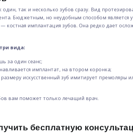
один, так и несколько зубов сразу. Вид протезиров
нта. Бюджетным, но неудобным способом является у
 костная имплантация зубов. Она редко дает ослож
три вида:
ь за один сеанс;
навливается имплантат, на втором коронка;
азмеру искусственный зуб имитирует премоляры ил
бов вам поможет только лечащий врач.
лучить бесплатную консульта