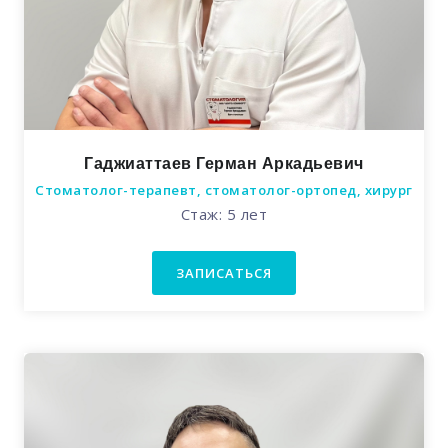
Гаджиаттаев Герман Аркадьевич
Стоматолог-терапевт, стоматолог-ортопед, хирург
Стаж: 5 лет
ЗАПИСАТЬСЯ