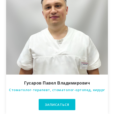
Гусаров Павел Владимирович
Стоматолог-терапевт, стоматолог-ортопед, хирург
ЗАПИСАТЬСЯ