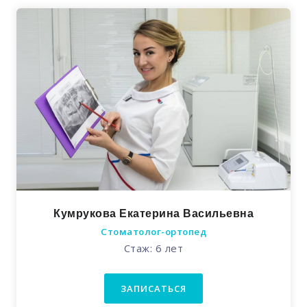
Кумрукова Екатерина Васильевна
Стоматолог-ортопед
Стаж: 6 лет
ЗАПИСАТЬСЯ