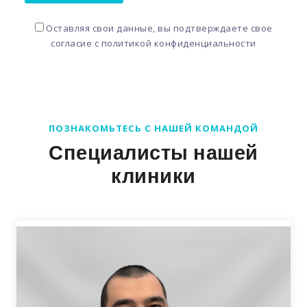
Оставляя свои данные, вы подтверждаете свое
согласие с
политикой конфиденциальности
ПОЗНАКОМЬТЕСЬ С НАШЕЙ КОМАНДОЙ
Специалисты нашей
клиники