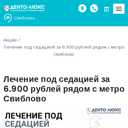
Свиблово
Акции
Лечение под седацией за 6.900 рублей рядом с метро
Свиблово
Лечение под седацией за
6.900 рублей рядом с метро
Свиблово