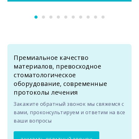
Премиальное качество
материалов, превосходное
стоматологическое
оборудование, современные
протоколы лечения
Закажите обратный звонок мы свяжемся с
вами, проконсультируем и ответим на все
ваши вопросы