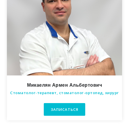
Микаелян Армен Альбертович
Стоматолог-терапевт, стоматолог-ортопед, хирург
ЗАПИСАТЬСЯ