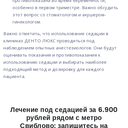
противопоказана во время беременности,
особенно в первом триместре. Важно обсудить
этот вопрос со стоматологом и акушером-
гинекологом.
Важно отметить, что использование седации в
клиниках ДЕНТО ЛЮКС проводиться под
наблюдением опытных анестезиологов. Они будут
оценивать показания и противопоказания к
использованию седации и выбирать наиболее
подходящий метод и дозировку для каждого
пациента.
Лечение под седацией за 6.900
рублей рядом с метро
Свиблово: запишитесь на