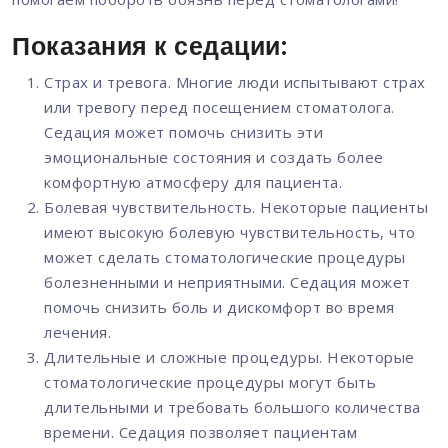
Показания к седации:
Страх и тревога. Многие люди испытывают страх
или тревогу перед посещением стоматолога.
Седация может помочь снизить эти
эмоциональные состояния и создать более
комфортную атмосферу для пациента.
Болевая чувствительность. Некоторые пациенты
имеют высокую болевую чувствительность, что
может сделать стоматологические процедуры
болезненными и неприятными. Седация может
помочь снизить боль и дискомфорт во время
лечения.
Длительные и сложные процедуры. Некоторые
стоматологические процедуры могут быть
длительными и требовать большого количества
времени. Седация позволяет пациентам