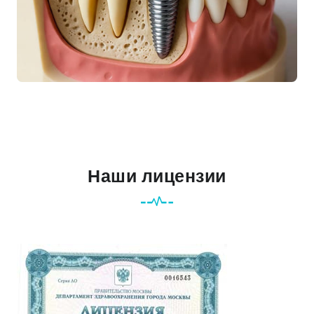
Наши лицензии