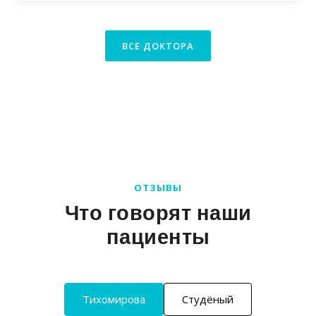
ВСЕ ДОКТОРА
ОТЗЫВЫ
Что говорят наши
пациенты
Тихомирова
Студёный