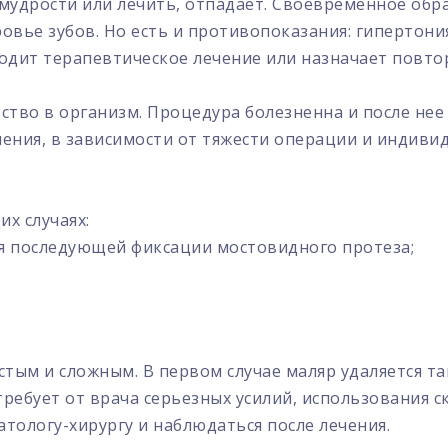
уб мудрости или лечить, отпадает. Своевременное об
ровье зубов. Но есть и противопоказания: гипертони
водит терапевтическое лечение или назначает повт
ство в организм. Процедура болезненна и после не
ения, в зависимости от тяжести операции и индиви
их случаях:
ля последующей фиксации мостовидного протеза;
тым и сложным. В первом случае маляр удаляется так
ребует от врача серьезных усилий, использования 
тологу-хирургу и наблюдаться после лечения.