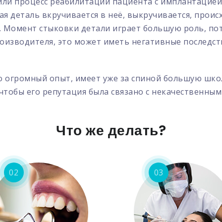
 или процесс реабилитации пациента с имплантацией
гая деталь вкручивается в неё, выкручивается, прои
 Момент стыковки детали играет большую роль, пото
роизводителя, это может иметь негативные последс
о огромный опыт, имеет уже за спиной большую шко
 чтобы его репутация была связано с некачественны
Что же делать?
02
03