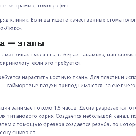
антомограмма, томография.
яд клиник. Если вы ищете качественные стоматолог
о-Люкс».
ба — этапы
осматривает челюсть, собирает анамнез, направляет
окринологу, если это требуется.
ребуется нарастить костную ткань. Для пластики исп
 — гайморовые пазухи приподнимаются, за счет чег
я занимает около 1,5 часов. Десна разрезается, отс
ля титанового корня. Создается небольшой канал, 
атем с помощью фрезера создается резьба, по котор
десну сшивают.