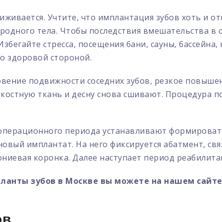
ивается. Учтите, что имплантация зубов хоть и отн
родного тела. Чтобы последствия вмешательства в
бегайте стресса, посещения бани, сауны, бассейна,
ко здоровой стороной.
новение подвижности соседних зубов, резкое повыше
 костную ткань и десну снова сшивают. Процедура п
еоперационного периода устанавливают формировате
вый имплантат. На него фиксируется абатмент, св
ониевая коронка. Далее наступает период реабилита
планты зубов в Москве вы можете на нашем сайт
ов