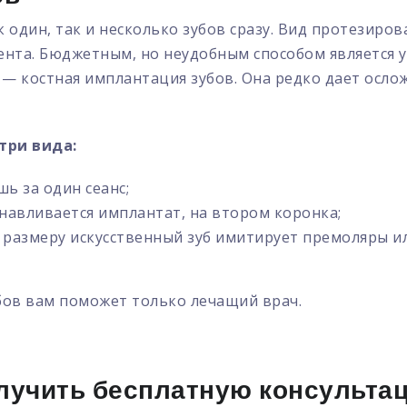
один, так и несколько зубов сразу. Вид протезиров
нта. Бюджетным, но неудобным способом является у
 костная имплантация зубов. Она редко дает ослож
три вида:
ь за один сеанс;
навливается имплантат, на втором коронка;
азмеру искусственный зуб имитирует премоляры ил
бов вам поможет только лечащий врач.
лучить бесплатную консульта