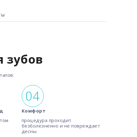
ты
 зубов
тапов:
од
Комфорт
етом
процедура проходит
безболезненно и не повреждает
десны.