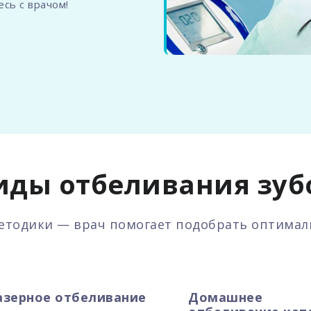
есь с врачом!
иды отбеливания зуб
етодики — врач помогает подобрать оптимал
азерное отбеливание
Домашнее