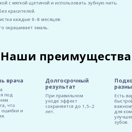
ткой с мягкой щетиной и использовать зубную нить.
без красителей.
истка каждые 6–8 месяцев.
го окрашивает эмаль.
Наши преимущества
ь врача
Долгосрочный
Подхо
результат
разны
а
я под
При правильном
Есть ва
ием
уходе эффект
быстро
га, что
сохраняется до 1,5–2
важном
 ошибки и
лет.
для ком
я.
улучше
зубов.