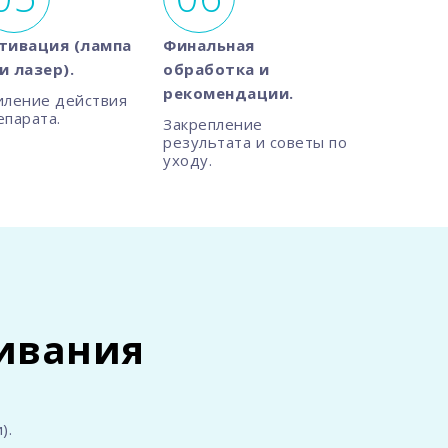
тивация (лампа
Финальная
и лазер).
обработка и
рекомендации.
иление действия
епарата.
Закрепление
результата и советы по
уходу.
ливания
).