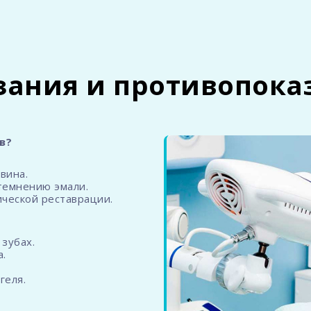
зания и противопока
в?
 вина.
темнению эмали.
ической реставрации.
зубах.
.
геля.