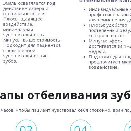
отбеливание кап
Эмаль осветляется под
действием лазера и
Индивидуальные к
специального геля.
профессиональный
Плюсы: щадящее
для применения д
воздействие,
Плюсы: удобство,
минимальная
постепенный резу
чувствительность.
контроль врача.
Минусы: выше стоимость.
Минусы: эффект
Подходит для пациентов
достигается за 1–
с повышенной
недели.
чувствительностью
Подходит для тех,
зубов.
предпочитает мяг
воздействие.
апы отбеливания зу
 часов. Чтобы пациент чувствовал себя спокойно, врач п