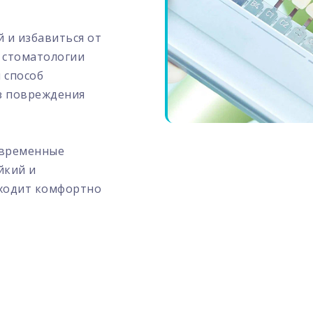
 и избавиться от
 стоматологии
 способ
ез повреждения
овременные
йкий и
оходит комфортно