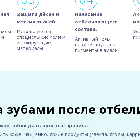
ная
Защита дёсен и
Нанесение
Ак
мягких тканей.
отбеливающего
ил
состава.
нием
Используются
Ус
 и
специальные гели и
пр
Активный гель
изолирующие
воздействует на
материалы.
пигменты в эмали.
а зубами после отбе
ажно соблюдать простые правила:
ь кофе, чай, вино, яркие продукты (свёкла, ягоды, карри