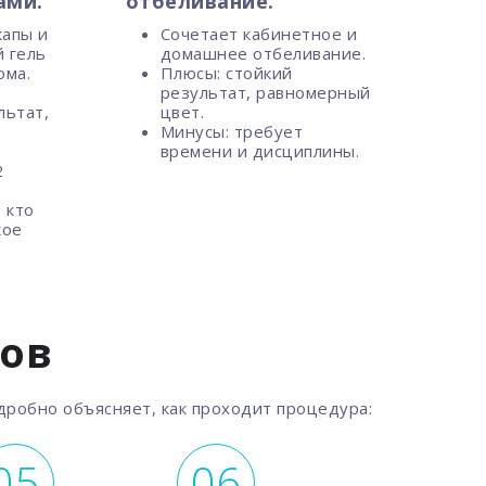
ами.
отбеливание.
апы и
Сочетает кабинетное и
 гель
домашнее отбеливание.
ома.
Плюсы: стойкий
результат, равномерный
льтат,
цвет.
Минусы: требует
времени и дисциплины.
2
 кто
кое
бов
одробно объясняет, как проходит процедура: