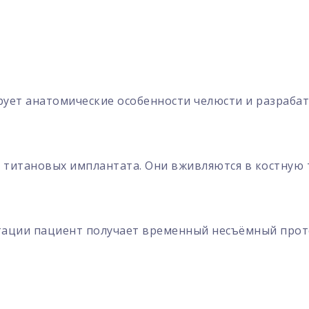
рует анатомические особенности челюсти и разраба
6 титановых имплантата. Они вживляются в костную 
тации пациент получает временный несъёмный проте