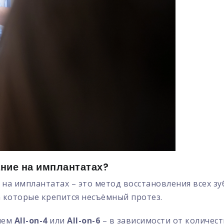
ание на имплантатах?
на имплантатах – это метод восстановления всех зуб
а которые крепится несъёмный протез.
нием
All-on-4
или
All-on-6
– в зависимости от количес