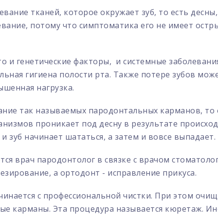
вание тканей, которое окружает зуб, то есть десны,
евание, потому что симптоматика его не имеет остр
о и генетические факторы, и системные заболевания
льная гигиена полости рта. Также потере зубов мож
вышенная нагрузка.
ие так называемых пародонтальных карманов, то е
низмов проникает под десну в результате происходи
и зуб начинает шататься, а затем и вовсе выпадает.
ся врач пародонтолог в связке с врачом стоматоло
зирование, а ортодонт - исправление прикуса.
инается с профессиональной чистки. При этом очища
ые карманы. Эта процедура называется кюретаж. И