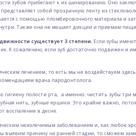
ости зубов прибегают к их шинированию. Оно заклю
 представляет собой прозрачную ленту из стекловол
вается с помощью пломбировочного материала и за
нутри. Также она не мешает дикции и приемам пищи
одвижности существует 3 степени.
Если зубы имеют
х. К сожалению, если зуб достаточно подвижен и им
еским лечением, то есть мы не воздействуем здесь 
екомендациям врача пародонтолога.
гигиену полости рта, а именно: чистить зубы три
 зубная нить, зубные ершики. Это крайне важно, пот
т воспаление в десне.
ическим неизлечимым заболеванием и, как любое хро
мы выявим причину на ранней стадии, то сможем зам