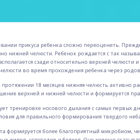
вании прикуса ребенка сложно переоценить. Прежде
нно нижней челюсти. Ребенок рождается с так назыв
сполагается сзади относительно верхней челюсти и
елюсти во время прохождения ребенка через родов
а протяжении 18 месяцев нижняя челюсть активно ра
шение верхней и нижней челюсти и формируется пр
ует тренировке носового дыхания с самых первых дн
словия для правильного формирования твердого неба
та формируется более благоприятный микробиом, че
ых жиров, углеводов и белков. Оно хорошо сказывае