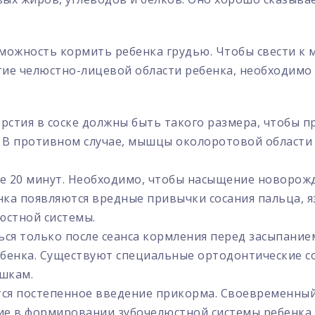
зможность кормить ребенка грудью. Чтобы свести к
тие челюстно-лицевой области ребенка, необходим
ерстия в соске должны быть такого размера, чтобы
. В противном случае, мышцы околоротовой области
е 20 минут. Необходимо, чтобы насыщение новорож
нка появляются вредные привычки сосания пальца, я
юстной системы.
я только после сеанса кормления перед засыпанием 
ебенка. Существуют специальные ортодонтические с
шкам.
тся постепенное введение прикорма. Своевременный
ие в формировании зубочелюстной системы ребенка.