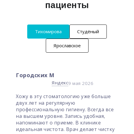
пациенты
Тихомирова
Студёный
Ярославское
х М
Наталья Во
Яндекс
9 мая 2026
 стоматологию уже больше
Очень хорошая
а регулярную
Вежливый и пр
альную гигиену. Всегда все
уровне. Запись удобная,
 о приеме. В клинике
истота. Врач делает чистку